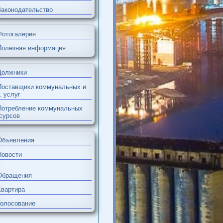
Общие документы
с
Мой дом (документы)
Законодательство
Фотогалерея
Полезная информация
Должники
Поставщики коммунальных и
др. услуг
Потребление коммунальных
ресурсов
Объявления
Новости
м
Обращения
ь
Квартира