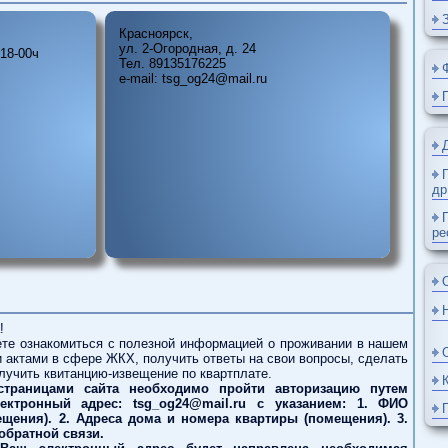
Адре
Красноярск,
:

ул. 2-Огородная, д. 24
 до 18-00ч

Тел. 89135176225
e-mail: tsg_og24@mail.ru
ома!
ожете ознакомиться с полезной информацией о проживании в наше
ьными актами в сфере ЖКХ, получить ответы на свои вопросы, сделат
ы, получить квитанцию-извещение по квартплате.