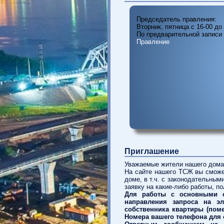
Время приема
Председатель правления
Вторник, пятница с 16-00
Правление
Приглашение
Уважаемые жители нашего д
На сайте нашего ТСЖ вы см
доме, в т.ч. с законодател
заявку на какие-либо работ