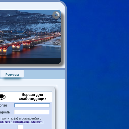
ртира
Ресурсы
Версия для
слабовидящих
Логин
Пароль
Я прочитал(а) и согласен(а) с
Политикой конфиденциальности