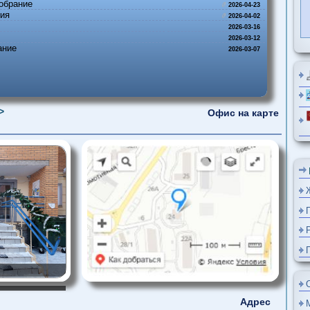
е собрание
2026-04-23
ования
2026-04-02
а
2026-03-16
2026-03-12
обрание
2026-03-07
и >>
Офис на карт